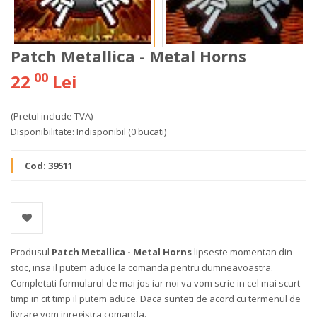
Patch Metallica - Metal Horns
00
22
Lei
(Pretul include TVA)
Disponibilitate:
Indisponibil
(0 bucati)
Cod:
39511
Produsul
Patch Metallica - Metal Horns
lipseste momentan din
stoc, insa il putem aduce la comanda pentru dumneavoastra.
Completati formularul de mai jos iar noi va vom scrie in cel mai scurt
timp in cit timp il putem aduce. Daca sunteti de acord cu termenul de
livrare vom inregistra comanda.