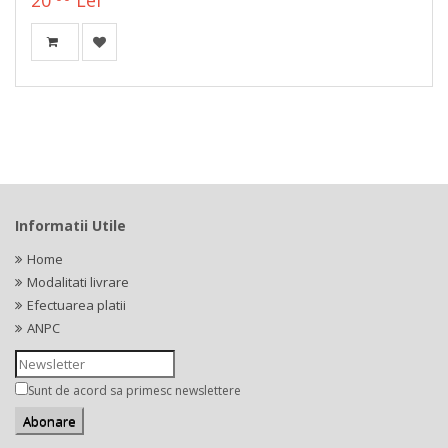
20
Lei
Informatii Utile
Home
Modalitati livrare
Efectuarea platii
ANPC
Sunt de acord sa primesc newslettere