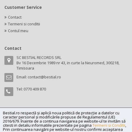
Customer Service
Contact
Termeni si conditii
Contul meu
Contact
SC BESTIAL RECORDS SRL
Bv 16 Decembrie 1989 nr 43, in curte la Neuromed, 300218,
Timisoara
Email:
contact@bestial.ro
Tel:
0770 409 870
Bestial.ro respectă și aplică noua politică de protecție a datelor cu
Copyright (C) 2026
bestial.ro -
All rights reserved.
caracter personal și modificările propuse de Regulamentul (UE)
SC BESTIAL RECORDS SRL, Nr. R.C.: J35/345/2005, C.U.I.: RO17197870,
2016/679. Înainte de a continua navigarea pe website-ul te invităm să
citesti in detaliu informatiile prezentate pe pagina
Termeni si Conditii
,
Adresa: Bv 16 Decembrie 1989 nr 43, in curte la Neuromed, 300218,
Prin continuarea navigării pe website-ul nostru confirmi acceptarea