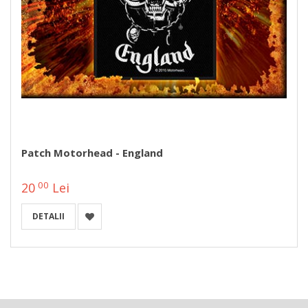
Patch Motorhead - England
00
20
Lei
DETALII