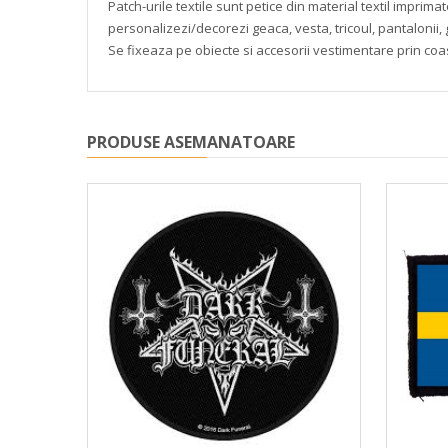
Patch-urile textile sunt petice din material textil impri
personalizezi/decorezi geaca, vesta, tricoul, pantalonii, 
Se fixeaza pe obiecte si accesorii vestimentare prin coa
PRODUSE ASEMANATOARE