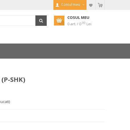
Contul meu
COSUL MEU
00
0 art. / 0
Lei
 (P-SHK)
bucati)