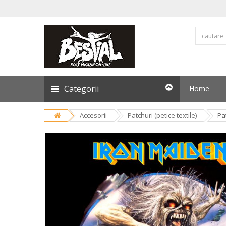
Categorii
Home
Accesorii
Patchuri (petice textile)
Pa