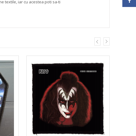
textile, iar cu acestea poti sa-ti