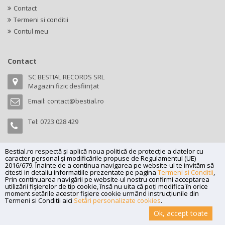
Contact
Termeni si conditii
Contul meu
Contact
SC BESTIAL RECORDS SRL
Magazin fizic desființat
Email:
contact@bestial.ro
Tel:
0723 028 429
Bestial.ro respectă și aplică noua politică de protecție a datelor cu
caracter personal și modificările propuse de Regulamentul (UE)
Copyright (C) 2026
bestial.ro -
All rights reserved.
2016/679. Înainte de a continua navigarea pe website-ul te invităm să
citesti in detaliu informatiile prezentate pe pagina
Termeni si Conditii
,
SC BESTIAL RECORDS SRL, Nr. R.C.: J35/345/2005, C.U.I.: RO17197870,
Prin continuarea navigării pe website-ul nostru confirmi acceptarea
Adresa: Magazin fizic desființat
utilizării fişierelor de tip cookie, însă nu uita că poți modifica în orice
moment setările acestor fişiere cookie urmând instrucțiunile din
Powered by
Net Interaction
.
Termeni si Conditii aici
Setări personalizate cookies
.
Ok, accept toate