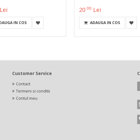
00
Lei
20
Lei
DAUGA IN COS
ADAUGA IN COS
Customer Service
C
Contact
Termeni si conditii
Contul meu