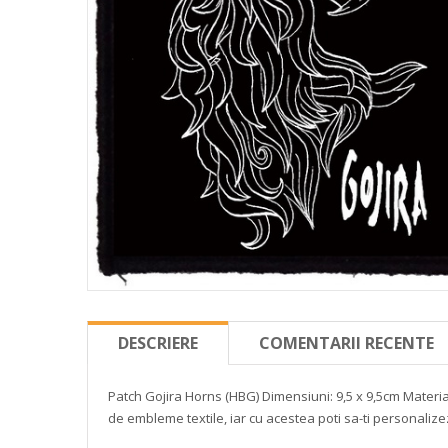
DESCRIERE
COMENTARII RECENTE
Patch Gojira Horns
(HBG)
Dimensiuni: 9,5 x 9,5cm
Material
de embleme textile, iar cu acestea poti sa-ti personalize