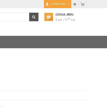
Contul meu
COSUL MEU
00
0 art. / 0
Lei