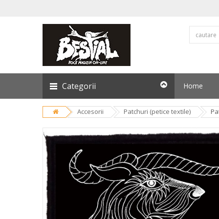
Categorii
Home
Accesorii
Patchuri (petice textile)
Pa