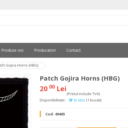
Produse noi
Producatori
Contact
tch Gojira Horns (HBG)
Patch Gojira Horns (HBG)
00
20
Lei
(Pretul include TVA)
Disponibilitate:
In stoc
(1 bucati)
Cod:
49465