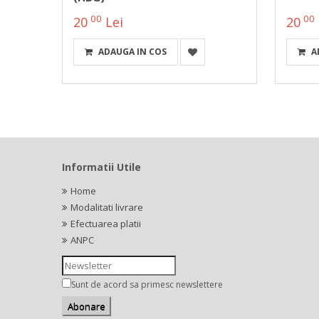
00
00
20
Lei
20
ADAUGA IN COS
A
Informatii Utile
Home
Modalitati livrare
Efectuarea platii
ANPC
Sunt de acord sa primesc newslettere