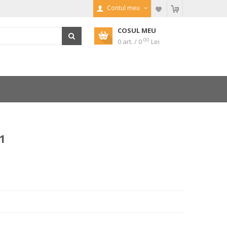
Contul meu
COSUL MEU
00
0 art. / 0
Lei
1