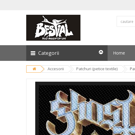
Categorii
Home
Accesorii
Patchuri (petice textile)
Pa