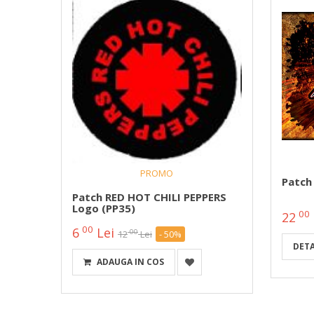
PROMO
(HBG)
Patch 
Patch RED HOT CHILI PEPPERS
Logo (PP35)
00
22
00
6
Lei
00
12
Lei
- 50%
DETA
ADAUGA IN COS