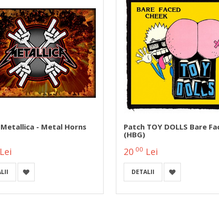
Metallica - Metal Horns
Patch TOY DOLLS Bare Fa
(HBG)
00
Lei
20
Lei
LII
DETALII