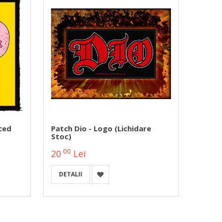
ced
Patch Dio - Logo (lichidare
Patch
Stoc)
(HBG)
00
00
20
Lei
20
DETALII
A