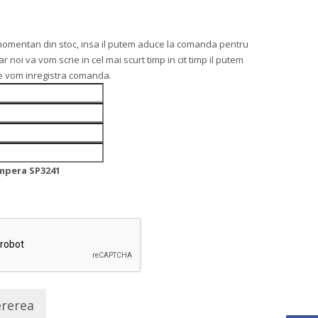
momentan din stoc, insa il putem aduce la comanda pentru
noi va vom scrie in cel mai scurt timp in cit timp il putem
re vom inregistra comanda.
Impera SP3241
ererea