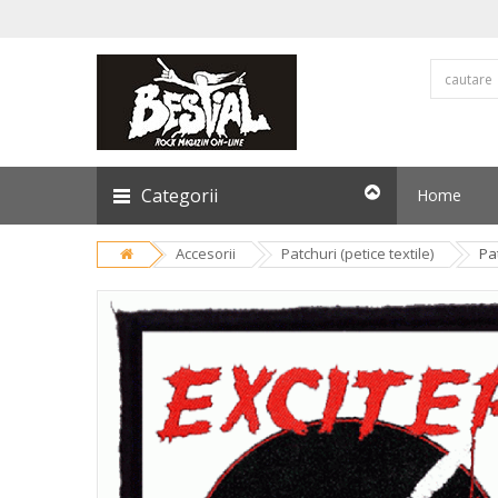
Categorii
Home
Accesorii
Patchuri (petice textile)
Pa