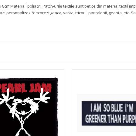
 x 8cm
Material: poliacril
Patch-urile textile sunt petice din material textil i
ti personalizezi/decorezi geaca, vesta, tricoul, pantalonii, geanta, etc. Se