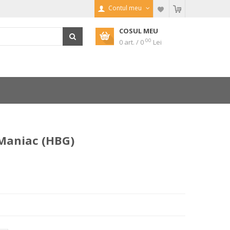
Contul meu
COSUL MEU
00
0 art. / 0
Lei
 Maniac (HBG)