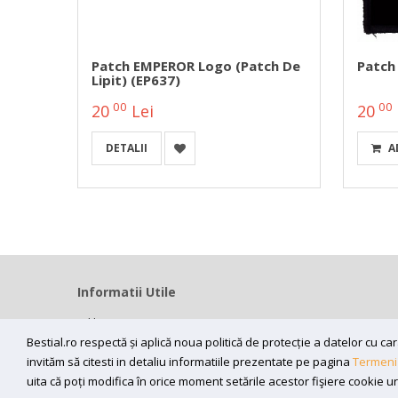
SOTM
Patch EMPEROR Logo (patch De
Patch
Lipit) (EP637)
00
00
20
Lei
20
DETALII
A
Informatii Utile
Home
Modalitati livrare
Bestial.ro respectă și aplică noua politică de protecție a datelor cu 
invităm să citesti in detaliu informatiile prezentate pe pagina
Termeni 
Efectuarea platii
uita că poți modifica în orice moment setările acestor fişiere cookie u
ANPC