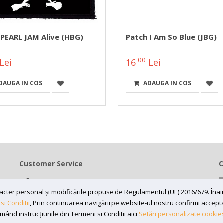
 PEARL JAM Alive (HBG)
Patch I Am So Blue (JBG)
00
Lei
16
Lei
DAUGA IN COS
ADAUGA IN COS
Customer Service
C
Contact
Termeni si conditii
caracter personal și modificările propuse de Regulamentul (UE) 2016/679. În
si Conditii
, Prin continuarea navigării pe website-ul nostru confirmi acceptare
Contul meu
rmând instrucțiunile din Termeni si Conditii aici
Setări personalizate cookie