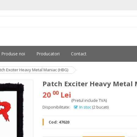
Produse noi
Producatori
Contact
tch Exciter Heavy Metal Maniac (HBG)
Patch Exciter Heavy Metal
00
20
Lei
(Pretul include TVA)
Disponibilitate:
In stoc
(2 bucati)
Cod:
47620