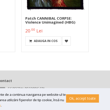
Patch CANNIBAL CORPSE:
Patch
Violence Unimagined (HBG)
00
00
20
Lei
22
ADAUGA IN COS
DETA
ontact
SC BESTIAL RECORDS SRL
Bv 16 Decembrie 1989 nr 43, in curte la Neuromed,
ainte de a continua navigarea pe website-ul te
300218, Timisoara
Ok, accept toate
a utilizării fişierelor de tip cookie, însă nu
Email:
contact@bestial.ro
s
.