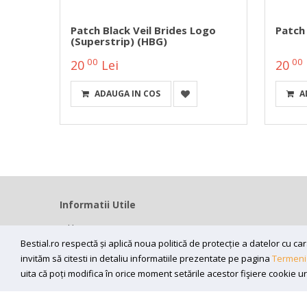
Patch Black Veil Brides Logo
Patch
(superstrip) (HBG)
00
00
20
Lei
20
ADAUGA IN COS
A
Informatii Utile
Home
Modalitati livrare
Bestial.ro respectă și aplică noua politică de protecție a datelor cu 
invităm să citesti in detaliu informatiile prezentate pe pagina
Termeni 
Efectuarea platii
uita că poți modifica în orice moment setările acestor fişiere cookie u
ANPC