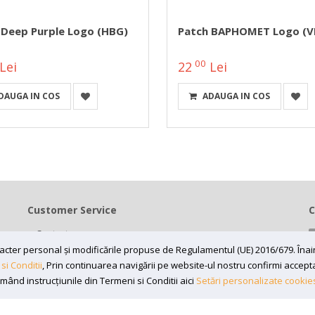
 Deep Purple Logo (HBG)
Patch BAPHOMET Logo (
00
Lei
22
Lei
DAUGA IN COS
ADAUGA IN COS
Customer Service
C
Contact
Termeni si conditii
caracter personal și modificările propuse de Regulamentul (UE) 2016/679. În
si Conditii
, Prin continuarea navigării pe website-ul nostru confirmi acceptare
Contul meu
rmând instrucțiunile din Termeni si Conditii aici
Setări personalizate cookie