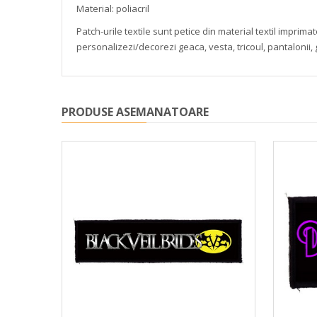
Material: poliacril
Patch-urile textile sunt petice din material textil impri
personalizezi/decorezi geaca, vesta, tricoul, pantalonii,
PRODUSE ASEMANATOARE