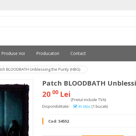
Produse noi
Producatori
Contact
tch BLOODBATH Unblessing the Purity (HBG)
Patch BLOODBATH Unblessin
00
20
Lei
(Pretul include TVA)
Disponibilitate:
In stoc
(1 bucati)
Cod:
54552