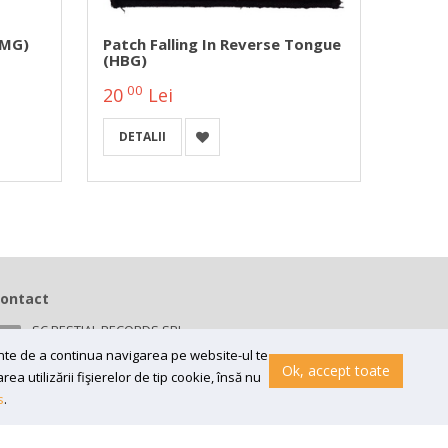
VMG)
Patch Falling In Reverse Tongue
Patch
(HBG)
Blood
00
00
20
Lei
20
DETALII
DETA
ontact
SC BESTIAL RECORDS SRL
Bv 16 Decembrie 1989 nr 43, in curte la Neuromed,
ainte de a continua navigarea pe website-ul te
300218, Timisoara
Ok, accept toate
a utilizării fişierelor de tip cookie, însă nu
Email:
contact@bestial.ro
s
.
Tel:
0770 409 870