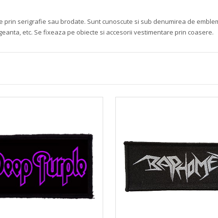
mate prin serigrafie sau brodate. Sunt cunoscute si sub denumirea de embleme 
 geanta, etc. Se fixeaza pe obiecte si accesorii vestimentare prin coasere.