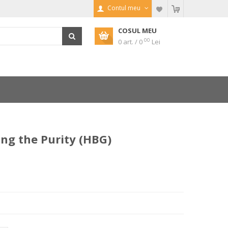
Contul meu
COSUL MEU
00
0 art. / 0
Lei
g the Purity (HBG)