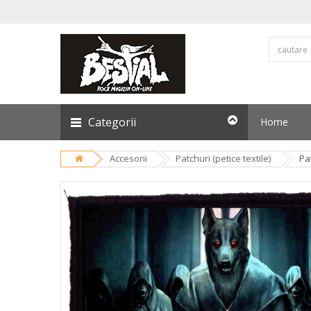
Categorii
Home
Accesorii
Patchuri (petice textile)
Pa