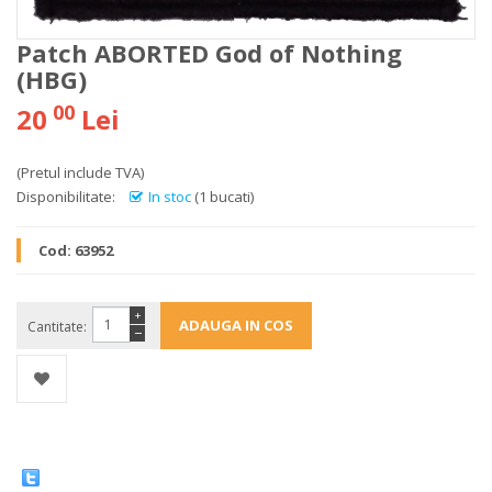
Patch ABORTED God of Nothing
(HBG)
00
20
Lei
(Pretul include TVA)
Disponibilitate:
In stoc
(1 bucati)
Cod:
63952
+
Cantitate:
−