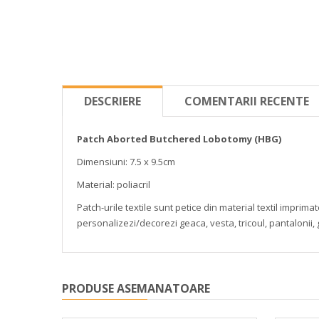
DESCRIERE
COMENTARII RECENTE
Patch Aborted Butchered Lobotomy (HBG)
Dimensiuni: 7.5 x 9.5cm
Material: poliacril
Patch-urile textile sunt petice din material textil impri
personalizezi/decorezi geaca, vesta, tricoul, pantalonii,
PRODUSE ASEMANATOARE