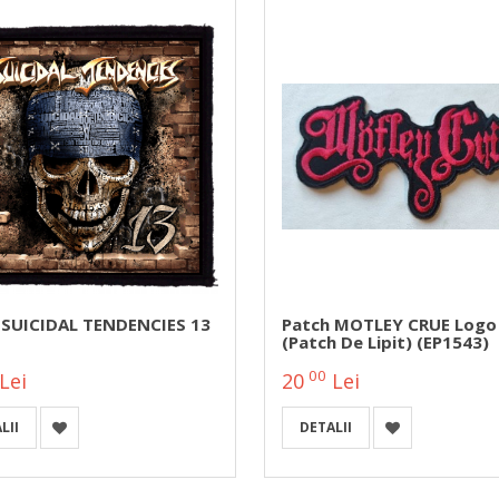
 SUICIDAL TENDENCIES 13
Patch MOTLEY CRUE Logo
(patch De Lipit) (EP1543)
00
Lei
20
Lei
LII
DETALII