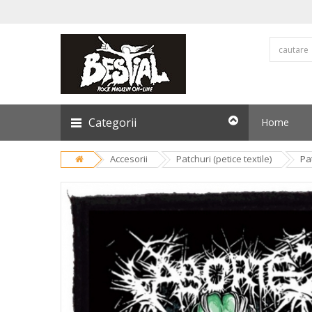
Categorii
Home
Accesorii
Patchuri (petice textile)
Pa