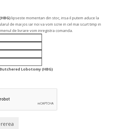
(HBG)
lipseste momentan din stoc, insa il putem aduce la
l de mai jos iar noi va vom scrie in cel mai scurt timp in
ermenul de livrare vom inregistra comanda.
 Butchered Lobotomy (HBG)
ererea