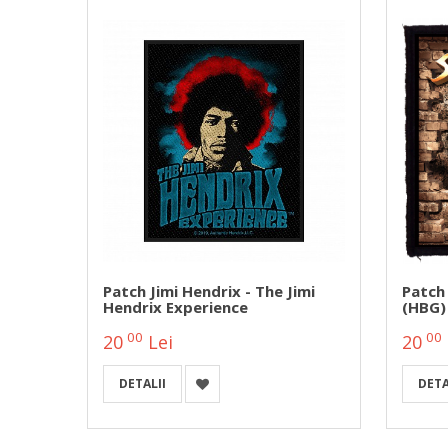
l
Patch Jimi Hendrix - The Jimi
Patch
Hendrix Experience
(HBG)
00
00
20
Lei
20
DETALII
DETA