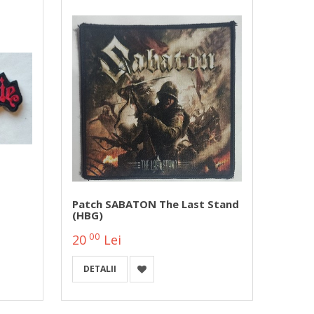
Patch SABATON The Last Stand
(HBG)
Patch
(PP38
00
20
Lei
00
6
L
DETALII
A