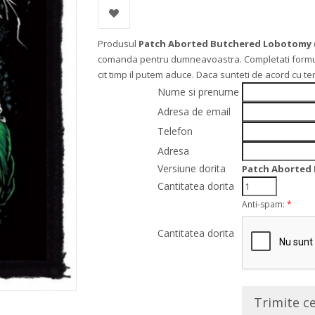
Produsul
Patch Aborted Butchered Lobotomy 
comanda pentru dumneavoastra. Completati formularu
cit timp il putem aduce. Daca sunteti de acord cu t
Nume si prenume
Adresa de email
Telefon
Adresa
Versiune dorita
Patch Aborted
Cantitatea dorita
Anti-spam:
*
Cantitatea dorita
Trimite c