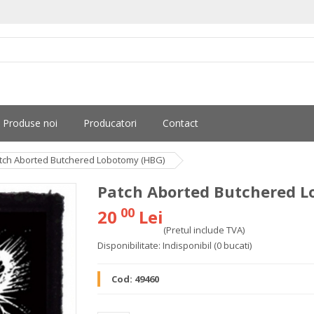
Produse noi
Producatori
Contact
tch Aborted Butchered Lobotomy (HBG)
Patch Aborted Butchered L
00
20
Lei
(Pretul include TVA)
Disponibilitate:
Indisponibil
(0 bucati)
Cod:
49460