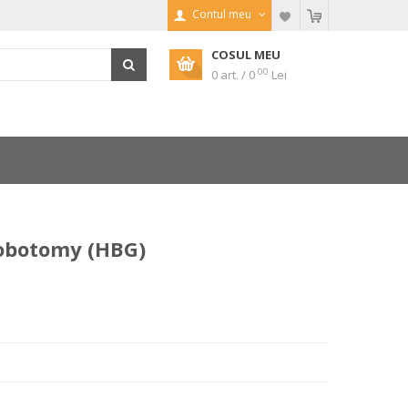
Contul meu
COSUL MEU
00
0 art. / 0
Lei
obotomy (HBG)