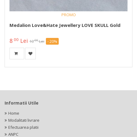
PROMO
Medalion Love&Hate Jewellery LOVE SKULL Gold
00
8
Lei
00
10
Lei
- 20%
Informatii Utile
Home
Modalitati livrare
Efectuarea platii
ANPC