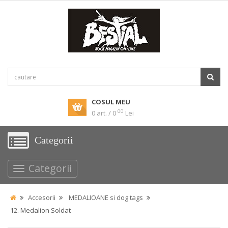
COSUL MEU
00
0 art. / 0
Lei
Categorii
Categorii
Accesorii
MEDALIOANE si dog tags
12. Medalion Soldat