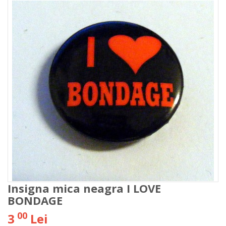
Insigna mica neagra I LOVE
BONDAGE
00
3
Lei