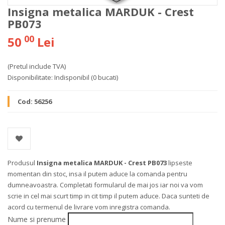
Insigna metalica MARDUK - Crest
PB073
00
50
Lei
(Pretul include TVA)
Disponibilitate:
Indisponibil
(0 bucati)
Cod:
56256
Produsul
Insigna metalica MARDUK - Crest PB073
lipseste
momentan din stoc, insa il putem aduce la comanda pentru
dumneavoastra. Completati formularul de mai jos iar noi va vom
scrie in cel mai scurt timp in cit timp il putem aduce. Daca sunteti de
acord cu termenul de livrare vom inregistra comanda.
Nume si prenume