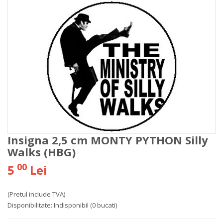
Insigna 2,5 cm MONTY PYTHON Silly
Walks (HBG)
00
5
Lei
(Pretul include TVA)
Disponibilitate:
Indisponibil
(0 bucati)