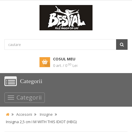
COSUL MEU
00
0 art. / 0
Lei
Categorii
Categorii
Accesorii
Insigne
Insigna 2,5 cm I M WITH THIS IDIOT (HBG)