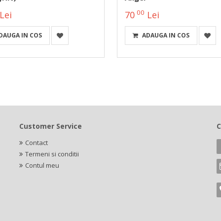
00
Lei
70
Lei
DAUGA IN COS
ADAUGA IN COS
Customer Service
C
Contact
Termeni si conditii
Contul meu