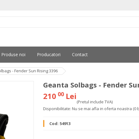
Produse noi
Producatori
Contact
lbags - Fender Sun Rising 3396
Geanta Solbags - Fender Su
00
210
Lei
(Pretul include TVA)
Disponibilitate:
Nu se mai afla in oferta noastra
(0 
Cod:
54913