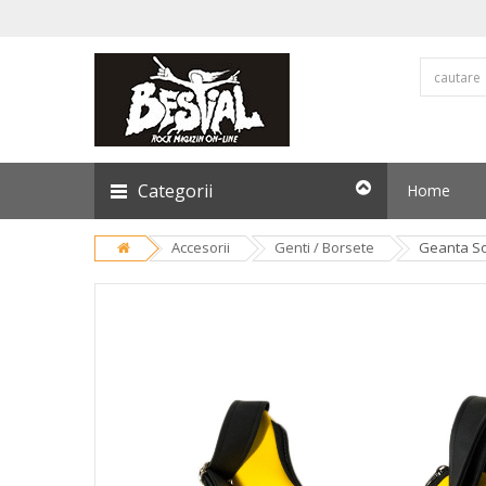
Categorii
Home
Accesorii
Genti / Borsete
Geanta So