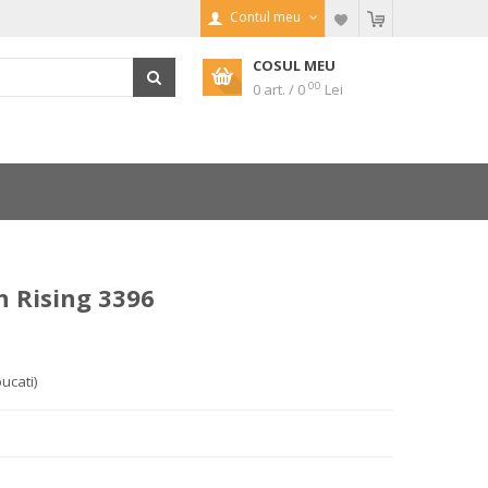
Contul meu
COSUL MEU
00
0 art. / 0
Lei
n Rising 3396
bucati)