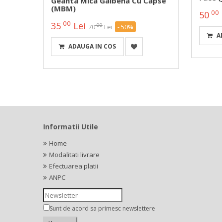
Geanta Mica Galbena Cu Capse
(MBM)
00
50
00
35
Lei
00
70
Lei
- 50%
A
ADAUGA IN COS
Informatii Utile
Home
Modalitati livrare
Efectuarea platii
ANPC
Sunt de acord sa primesc newslettere