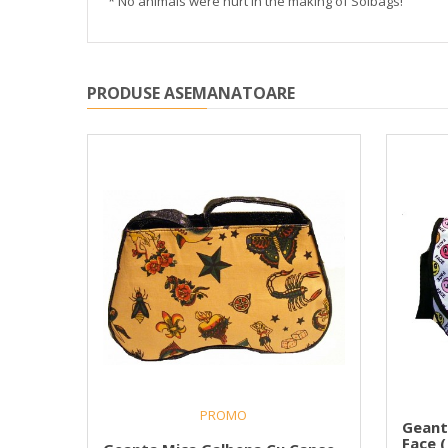
* No animals were hurt in the making of Solbags!
PRODUSE ASEMANATOARE
PROMO
ying
Geant
Face 