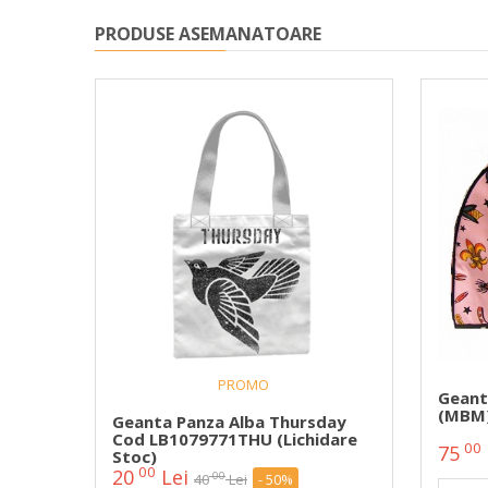
PRODUSE ASEMANATOARE
PROMO
Geant
(MBM
Geanta Panza Alba Thursday
Cod LB1079771THU (lichidare
00
75
Stoc)
00
20
Lei
00
40
Lei
- 50%