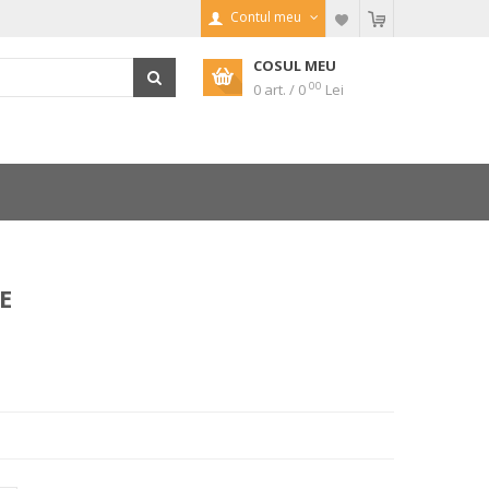
Contul meu
COSUL MEU
00
0 art. / 0
Lei
E