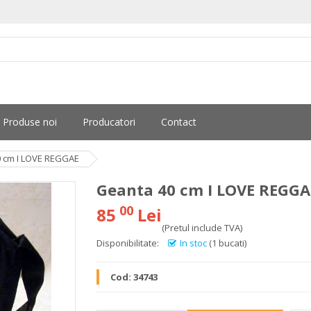
Produse noi
Producatori
Contact
 cm I LOVE REGGAE
Geanta 40 cm I LOVE REGGA
00
85
Lei
(Pretul include TVA)
Disponibilitate:
In stoc
(1 bucati)
Cod:
34743