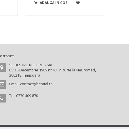
ADAUGA IN COS
A
ontact
SC BESTIAL RECORDS SRL
Bv 16 Decembrie 1989 nr 43, in curte la Neuromed,
300218, Timisoara
Email:
contact@bestial.ro
Tel:
0770 409 870