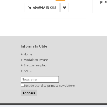
A
ADAUGA IN COS
Informatii Utile
Home
Modalitati livrare
Efectuarea platii
ANPC
Sunt de acord sa primesc newslettere