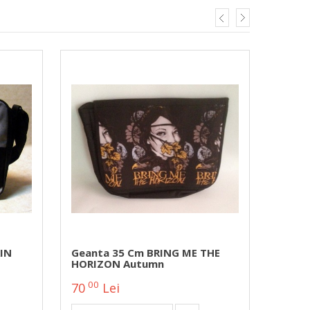
IN
Geanta 35 Cm BRING ME THE
Geant
HORIZON Autumn
Alexa
00
00
70
Lei
85