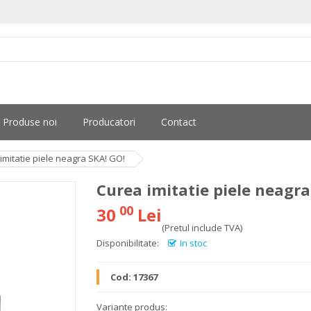
Produse noi
Producatori
Contact
imitatie piele neagra SKA! GO!
Curea imitatie piele neagra
00
30
Lei
(Pretul include TVA)
Disponibilitate:
In stoc
Cod:
17367
Variante produs: