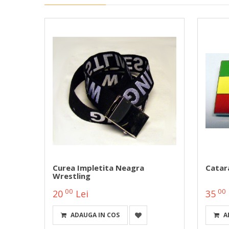
2
Curea Impletita Neagra
Catar
Wrestling
00
00
20
Lei
35
ADAUGA IN COS
A