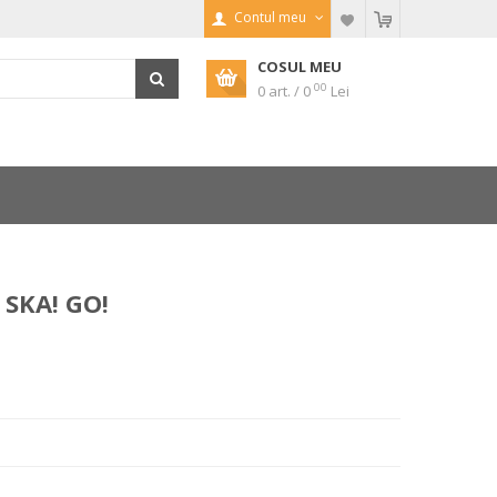
Contul meu
COSUL MEU
00
0 art. / 0
Lei
 SKA! GO!