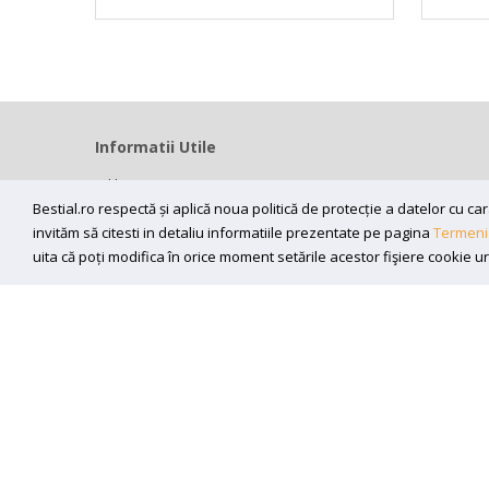
Informatii Utile
Home
Modalitati livrare
Bestial.ro respectă și aplică noua politică de protecție a datelor cu 
invităm să citesti in detaliu informatiile prezentate pe pagina
Termeni 
Efectuarea platii
uita că poți modifica în orice moment setările acestor fişiere cookie u
ANPC
Sunt de acord sa primesc newslettere
Copyright (C) 2026
bestial.ro -
All rights reserved.
SC BESTIAL RECORDS SRL, Nr. R.C.: J35/345/2005, C.U.I.: RO1
300218, Timisoara