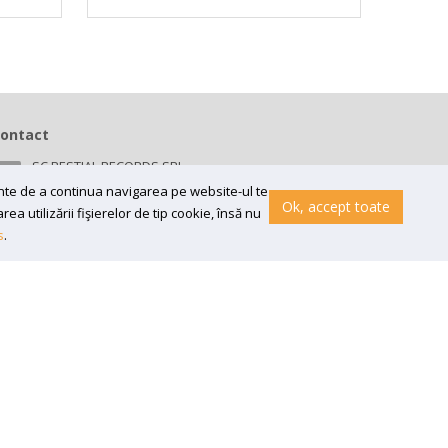
ontact
SC BESTIAL RECORDS SRL
Bv 16 Decembrie 1989 nr 43, in curte la Neuromed,
ainte de a continua navigarea pe website-ul te
300218, Timisoara
Ok, accept toate
a utilizării fişierelor de tip cookie, însă nu
Email:
contact@bestial.ro
s
.
Tel:
0770 409 870