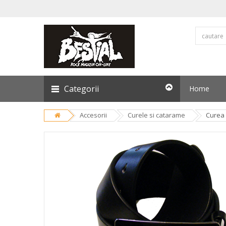
Categorii
Home
Accesorii
Curele si catarame
Curea 