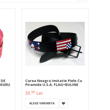
 DE
Curea Neagra Imitatie Piele Cu
Catar
NEGRU
Piramide U.S.A. FLAG+BULINE
00
00
35
Lei
50
ALEGE VARIANTA
A