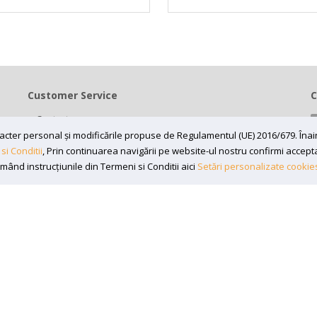
Customer Service
C
Contact
Termeni si conditii
caracter personal și modificările propuse de Regulamentul (UE) 2016/679. În
si Conditii
, Prin continuarea navigării pe website-ul nostru confirmi acceptare
Contul meu
rmând instrucțiunile din Termeni si Conditii aici
Setări personalizate cookie
7197870, Adresa: Bv 16 Decembrie 1989 nr 43, in curte la Neuromed,