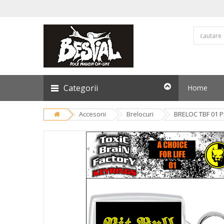
Categorii
Home
Accesorii
Brelocuri
BRELOC TBF 01 P