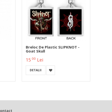
Breloc De Plastic SLIPKNOT -
Breloc
Goat Skull
EXPLO
00
00
15
Lei
15
DETALII
A
ontact