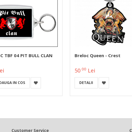
C TBF 04 PIT BULL CLAN
Breloc Queen - Crest
00
ei
50
Lei
DAUGA IN COS
DETALII
Customer Service
C