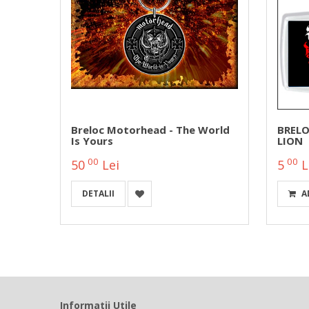
 SHOT
Breloc Motorhead - The World
BRELO
Is Yours
LION
00
00
50
Lei
5
L
DETALII
A
Informatii Utile