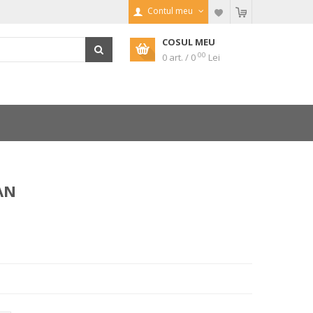
Contul meu
COSUL MEU
00
0 art. / 0
Lei
AN