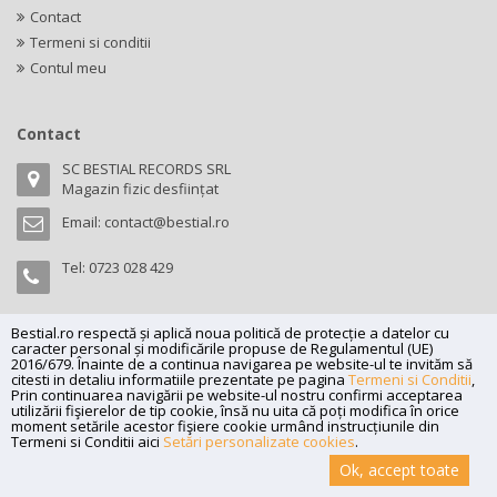
Contact
Termeni si conditii
Contul meu
Contact
SC BESTIAL RECORDS SRL
Magazin fizic desființat
Email:
contact@bestial.ro
Tel:
0723 028 429
Bestial.ro respectă și aplică noua politică de protecție a datelor cu
caracter personal și modificările propuse de Regulamentul (UE)
Copyright (C) 2026
bestial.ro -
All rights reserved.
2016/679. Înainte de a continua navigarea pe website-ul te invităm să
citesti in detaliu informatiile prezentate pe pagina
Termeni si Conditii
,
SC BESTIAL RECORDS SRL, Nr. R.C.: J35/345/2005, C.U.I.: RO17197870,
Prin continuarea navigării pe website-ul nostru confirmi acceptarea
Adresa: Magazin fizic desființat
utilizării fişierelor de tip cookie, însă nu uita că poți modifica în orice
moment setările acestor fişiere cookie urmând instrucțiunile din
Powered by
Net Interaction
.
Termeni si Conditii aici
Setări personalizate cookies
.
Ok, accept toate