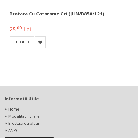
Bratara Cu Catarame Gri (JHN/B850/121)
00
25
Lei
DETALII
Informatii Utile
Home
Modalitati livrare
Efectuarea platii
ANPC