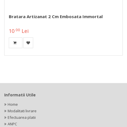
Bratara Artizanat 2 Cm Embosata Immortal
00
10
Lei
Informatii Utile
Home
Modalitati livrare
Efectuarea platii
ANPC