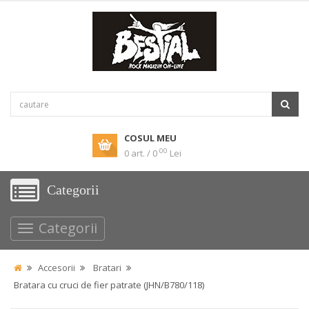
COSUL MEU
00
0 art. / 0
Lei
Categorii
Categorii
Accesorii
Bratari
Bratara cu cruci de fier patrate (JHN/B780/118)