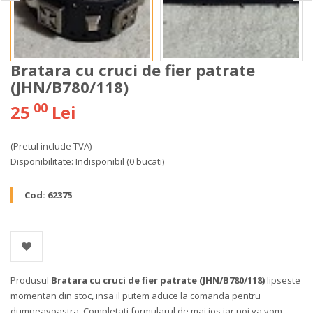
Bratara cu cruci de fier patrate
(JHN/B780/118)
00
25
Lei
(Pretul include TVA)
Disponibilitate:
Indisponibil
(0 bucati)
Cod:
62375
Produsul
Bratara cu cruci de fier patrate (JHN/B780/118)
lipseste
momentan din stoc, insa il putem aduce la comanda pentru
dumneavoastra. Completati formularul de mai jos iar noi va vom