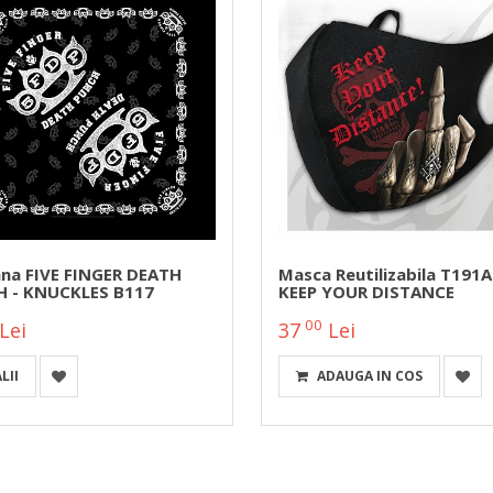
na FIVE FINGER DEATH
Masca Reutilizabila T191
 - KNUCKLES B117
KEEP YOUR DISTANCE
00
Lei
37
Lei
LII
ADAUGA IN COS