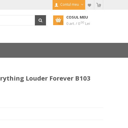
Contul meu
COSUL MEU
00
0 art. / 0
Lei
ything Louder Forever B103