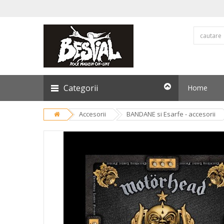
Categorii
Home
Accesorii
BANDANE si Esarfe - accesorii