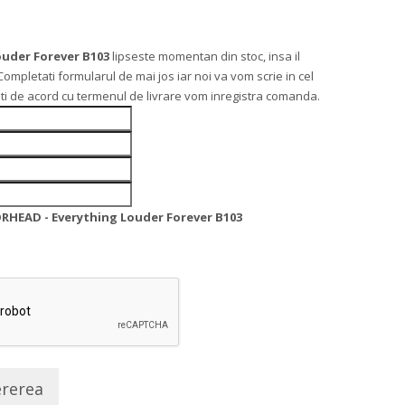
uder Forever B103
lipseste momentan din stoc, insa il
letati formularul de mai jos iar noi va vom scrie in cel
teti de acord cu termenul de livrare vom inregistra comanda.
HEAD - Everything Louder Forever B103
ererea