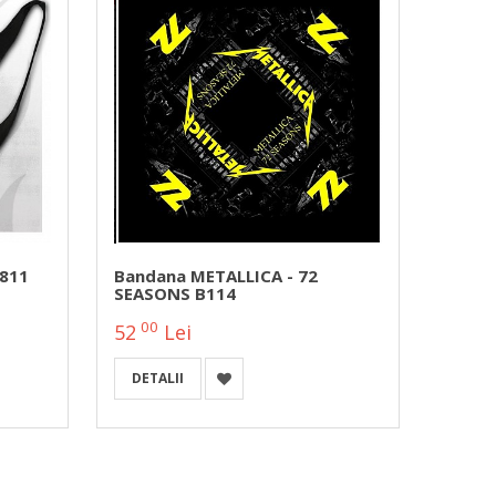
A811
Bandana METALLICA - 72
Banda
SEASONS B114
B119
00
00
52
Lei
52
DETALII
DETA