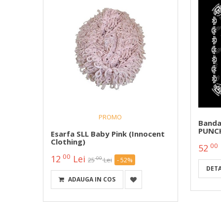
PROMO
A811
Banda
PUNCH
Esarfa SLL Baby Pink (Innocent
Clothing)
00
52
00
12
Lei
00
25
Lei
- 52%
DETA
ADAUGA IN COS