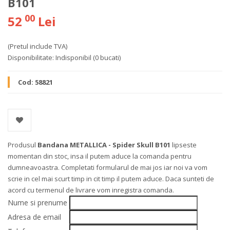
B101
00
52
Lei
(Pretul include TVA)
Disponibilitate:
Indisponibil
(0 bucati)
Cod:
58821
Produsul
Bandana METALLICA - Spider Skull B101
lipseste
momentan din stoc, insa il putem aduce la comanda pentru
dumneavoastra. Completati formularul de mai jos iar noi va vom
scrie in cel mai scurt timp in cit timp il putem aduce. Daca sunteti de
acord cu termenul de livrare vom inregistra comanda.
Nume si prenume
Adresa de email