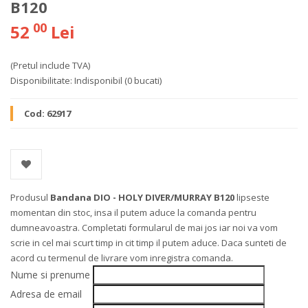
B120
00
52
Lei
(Pretul include TVA)
Disponibilitate:
Indisponibil
(0 bucati)
Cod:
62917
Produsul
Bandana DIO - HOLY DIVER/MURRAY B120
lipseste
momentan din stoc, insa il putem aduce la comanda pentru
dumneavoastra. Completati formularul de mai jos iar noi va vom
scrie in cel mai scurt timp in cit timp il putem aduce. Daca sunteti de
acord cu termenul de livrare vom inregistra comanda.
Nume si prenume
Adresa de email