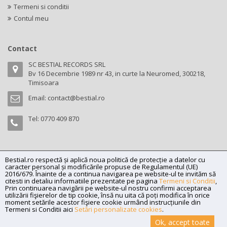
Termeni si conditii
Contul meu
Contact
SC BESTIAL RECORDS SRL
Bv 16 Decembrie 1989 nr 43, in curte la Neuromed, 300218,
Timisoara
Email:
contact@bestial.ro
Tel:
0770 409 870
Bestial.ro respectă și aplică noua politică de protecție a datelor cu
Copyright (C) 2026
bestial.ro -
All rights reserved.
caracter personal și modificările propuse de Regulamentul (UE)
SC BESTIAL RECORDS SRL, Nr. R.C.: J35/345/2005, C.U.I.: RO17197870,
2016/679. Înainte de a continua navigarea pe website-ul te invităm să
citesti in detaliu informatiile prezentate pe pagina
Termeni si Conditii
,
Adresa: Bv 16 Decembrie 1989 nr 43, in curte la Neuromed, 300218,
Prin continuarea navigării pe website-ul nostru confirmi acceptarea
Timisoara
utilizării fişierelor de tip cookie, însă nu uita că poți modifica în orice
moment setările acestor fişiere cookie urmând instrucțiunile din
Powered by
Net Interaction
.
Termeni si Conditii aici
Setări personalizate cookies
.
Ok, accept toate