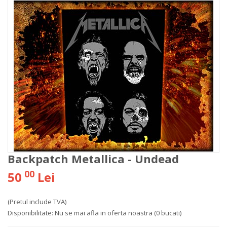
Backpatch Metallica - Undead
00
50
Lei
(Pretul include TVA)
Disponibilitate:
Nu se mai afla in oferta noastra
(0 bucati)